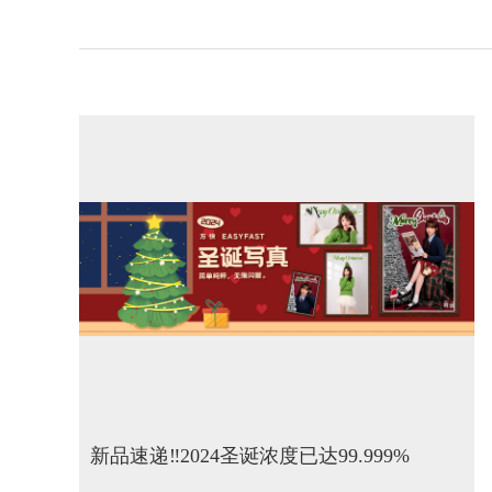
新品速递‼️2024圣诞浓度已达99.999%