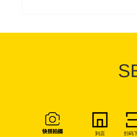
S
到店
扫码