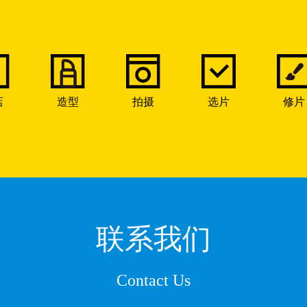
店
造型
拍摄
选片
修片
联系我们
Contact Us