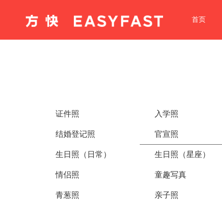
首页
证件照
入学照
结婚登记照
官宣照
生日照（日常）
生日照（星座）
情侣照
童趣写真
青葱照
亲子照