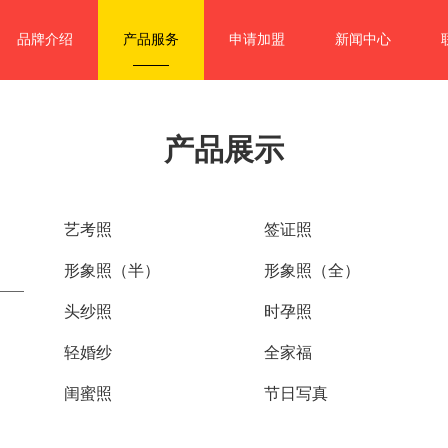
品牌介绍
产品服务
申请加盟
新闻中心
产品展示
艺考照
签证照
形象照（半）
形象照（全）
头纱照
时孕照
轻婚纱
全家福
闺蜜照
节日写真