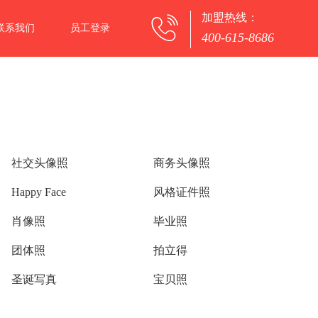
加盟热线：
联系我们
员工登录
400-615-8686
社交头像照
商务头像照
Happy Face
风格证件照
肖像照
毕业照
团体照
拍立得
圣诞写真
宝贝照